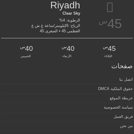
Riyadh
Clear Sky
45
س
الرطوبة: 4%
الرياح: 6كيلومتر/ساعة غ.ش.غ
العظمى 45 • الصغرى 45
س
س
س
40
40
45
الثلاثاء
الأربعاء
الخميس
صفحات
اتصل بنا
حقوق الملكية DMCA
خريطة الموقع
سياسة الخصوصية
فريق العمل
من نحن