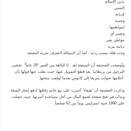
بدين الإسلام
السني
كديانة
وحيدة
لمواطنيها ,
وتعتبر أي
مواطن يغير
ديانته مرتد
وجب قتله بسبب ردته , كما أن المملكة لاتعترف بحرية المعتقد .
وأوضحت الصحيفة أن المبتعثة (هـ . ا) البالغة من العمر “29 عاماً” تخشى
الترحيل من بريطانيا بعد قطع التمويل عنها، حيث نقلت عنها قولها بأن
أحلامها تحولت سريعا إلى كابوس بعدما أوقفت منحتها.
وذكرت الصحيفة أن “هيفاء” أجبرت على بيع خاتم زفافها لدفع إيجار الشقة
وبدأت في فتح صفحة لجمع المال من أجل مساعدة أسرتها، حيث حصلت
على 1990 جنيه استرليني يوماً من 62 شخصاً.