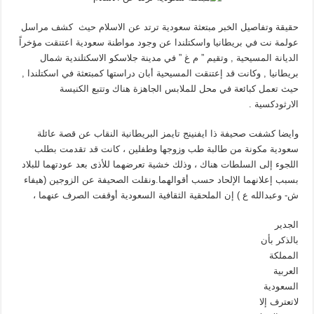
حقيقة وتفاصيل الخبر مبتعثة سعودية ترتد عن الاسلام حيث كشف مراسل
عولمة نت في بريطانيا واسكتلندا عن وجود مواطنة سعودية اعتنقت مؤخراً
الديانة المسيحية , وتقيم ” م غ ” في مدينة جلاسكو الاسكتلندية شمال
بريطانيا , وكانت قد إعتنقت المسيحية أبان دراستها كمبتعثة في اسكتلندا ,
حيث تعمل كبائعة في محل للملابس الجاهزة هناك وتتبع الكنيسة
الارثودكسية .
وايضا كشفت صحيفة ذا ايفنينج تايمز البريطانية النقاب عن قصة عائلة
سعودية مكونة من طالبة طب وزوجها وطفلين ، كانت قد تقدمت بطلب
اللجوء إلى السلطات هناك ، وذلك خشية تعرضهما للأذى بعد عودتهما للبلاد
بسبب إعلانهما الإلحاد حسب أقوالهما.ونقلت الصحيفة عن الزوجين (هيفاء
ش- وعبدالله ع ) إن الملحقية الثقافية السعودية أوقفت الصرف عنهما ،
الجدير
بالذكر بأن
المملكة
العربية
السعودية
لاتعترف إلا