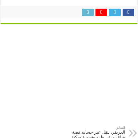
السابق
العريفي ينقل عبر حسابه قصة
شاعر يرثي ولده بقصيدة مبكية