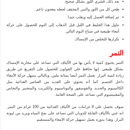
بعد ذلك، قشري اللوز بشكل صحيح.
طحن كل من اللوز والتين المجفف لجعله معجون ناعم.
ثم إضافة العسل إليه ويقلب جيدا.
تناول هذا الخليط في الليل قبل الذهاب إلى النوم للحصول على حركة
أمعاء طبيعية في صباح اليوم التالي.
تكرارها للتخلص من الإمساك.
التمر
التمر يحتوي كمية لا بأس بها من الألياف التي تساعد على محاربة الإمساك
بشكل طبيعي. إنها تحافظ على القولون للحصول على التفريغ عن طريق
زيادة كمية البراز. يعمل التمر أيضا بمثابة ملين، وبالتالي يسهل حركة الأمعاء
داخل الجسم. كما أنه يحتوي على العديد من العناصر الغذائية مثل
الكالسيوم والحديد والفوسفور والبوتاسيوم والكبريت والمنجنيز والنحاس
والمغنيسيوم التي تساعد على الصحة العامة.
سوف تحصل على 8 غرامات من الألياف الغذائية من 100 غرام من التمر.
انه غني بالألياف القابلة للذوبان التي تساعد على ضخ المياه ويزيد من ليونة
البراز. وهذا بدوره يعمل تسهيل حركة الامعاء والمستقيم.