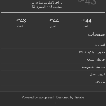
43
الرياح: 3كيلومتر/ساعة ش
العظمى 43 • الصغرى 43
س
س
س
43
44
44
الأحد
الاثنين
الثلاثاء
صفحات
اتصل بنا
حقوق الملكية DMCA
خريطة الموقع
سياسة الخصوصية
فريق العمل
من نحن
Powered by
wordpress!
| Designed by
Tielabs