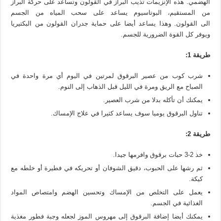
الهضمي. هذه الإنزيمات تذيب البراز في القولون وتساعد على حركة البراز
من المستقيم، البوتاسيوم يساعد على سحب المياه من الجسم
الى القولون. وهذا يساعد أيضا على حماية جدران القولون من البكتيريا
ويوفر كل القوة الضرورية للجسم.
طريقة 1:
شرب كوب من عصير البرقوق لمرتين في اليوم أي مرة واحدة في
الصباح مع الريق ومرة في الليل قبل الذهاب إلى النوم.
يمكنك أن تأكله بدلا من شرب العصير.
تناول البرقوق يوميا سوف يساعد كثيرا في علاج الإمساك.
طريقة 2:
خذ 2-3 حبات برقوق وافرمها جيدا.
ثم رشها على الحبوب، دقيق الشوفان أو تحريكه في فطيرة أو خلطه مع
كيكة.
يعمل على التخلص من الإمساك وتحسين الهضم وامتصاص المواد
الغذائية في الجسم.
يمكنك أيضا إضافة البرقوق إلى مهروس الموز لجعله وجبة فطور مغذية