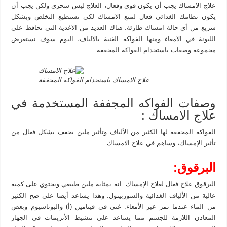
علاج الامساك يجب أن يكون قوي وفعال، العلاج ليس سحري ولكن يجب أن
يكون نظامك الغذائي فعال لمنع الامساك لكي تستطيع التخلص وبشكل
سريع من أي حالة امساك طارئة. هناك العديد من الاغذية التي تحافظ على
الليونة في الامعاء ومنها الفواكه الغنية بالالياف، اليوم سوف نستعرض
مجموعة وصفات باستخدام الفواكه المجففة.
علاج الامساك باستخدام الفواكه المجففة
وصفات الفواكه المجففة المستخدمة في
علاج الامساك :
الفواكه المجففة لها الكثير من الألياف وتأثير ملين يخفف بشكل فعال من
تأثير الإمساك، وساهم في علاج الامساك.
البرقوق:
البرقوق علاج فعال لعلاج الإمساك. انه بمثابة ملين طبيعي ويحتوي على كمية
عالية من الألياف الغذائية والسوربيتول. وهذا يساعد أيضا على ضخ الكثير
من الماء عندما تمر عبر الأمعاء. غني في فيتامين (أ) والبوتاسيوم وبعض
المعادن اللازمة للجسم مما يساعد على تنشيط الأنزيمات في الجهاز