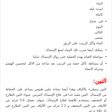
الماء
لمدة ليلة
كاملة.
في صباح
اليوم
التالي،
يصفى
الماء وأكل الزبيب على الريق.
يمكنك أيضا شرب تلك المياه لمنع الإمساك.
مواصلة القيام بهذه العملية حتى زوال الإمساك تماما.
أو ببساطة تأكل حفنة من الزبيب بعد ساعة من الاكل لتحسين الهضم
وحركة الامعاء.
التين:
التين ممتليء بالألياف وهذا أيضا بمثابة ملين طبيعي يساعد على الحفاظ
من الإمساك. التين مفيد جدا في علاج الإمساك المزمن. سواء التين الطازج
أو المجفف يستخدم كلاهما لعلاج الإمساك. سوف تحصل 5.6 غرام من
الألياف من التين المجفف و 2.2 غرام من الألياف من التين الطازج في
كل 100 غرام.