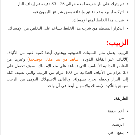
ثم يترك على نار خفيفة لمدة حوالي 25 – 30 دقيقة ثم إيقاف النار.
اتركيه ليببرد بضع دقائق وإضافة بعض شرائح الليمون فيه.
شرب هذا الخليط لمنع الإمساك.
التكرار المنتظم من شرب هذا الخليط يساعد على التخلص من الإمساك.
الزبيب:
الزبيب يعمل مثل الملينات الطبيعية ويحتوي أيضا كمية غنية من الألياف
(الألياف غير القابلة للذوبان
شاهد من هنا مقال توضيحية
) وغيرها من
العناصر الغذائية الأساسية التي تساعد على منع الإمساك. سوف تحصل على
3.7 غرام من الألياف الغذائية من 100 غرام من الزبيب والتي تضيف كتلة
إلى البراز ويجعله يخرج بسهولة. وبالتالي الاستهلاك اليومي من الزبيب
سيمنع بالتأكيد الإمساك والإسهال أيضا في آن واحد.
الطريقة:
أخذ حفنة
من
الزبيب.
ينقع في