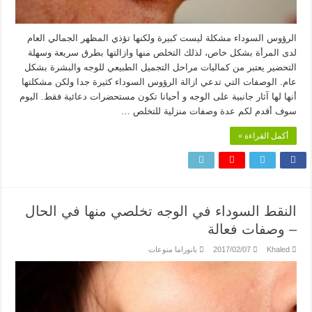
الرؤوس السوداء مشكلة ليست كبيرة ولكنها تؤذي المظهر الجمالي العام
لدى المرأة بشكل خاص، لذلك التخلص منها وازالتها بطرق سريعة وسهلة
التحضير يعتبر من كماليات مراحل التجميل الطبيعي للوجه والبشرة بشكل
عام. الوصفات التي تدعي ازالة الرؤوس السوداء كثيرة جدا ولكن مشكلتها
أنها لها آثار جانبية على الوجه و أحيانا تكون مستحضرات دعائية فقط. اليوم
سوف أقدم لكم عدة وصفات منزلية للتخلص …
أكمل القراءة »
النقط السوداء في الوجه تخلصي منها في الحال
– وصفات فعالة
Khaled
2017/02/07
بانوراما منوعات