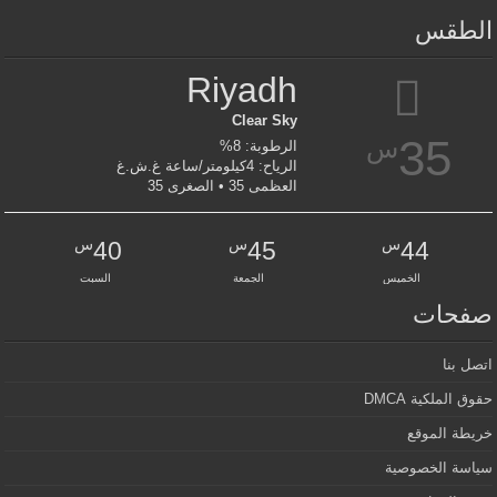
الطقس
Riyadh
Clear Sky
35
س
الرطوبة: 8%
الرياح: 4كيلومتر/ساعة غ.ش.غ
العظمى 35 • الصغرى 35
س
س
س
40
45
44
الخميس
الجمعة
السبت
صفحات
اتصل بنا
حقوق الملكية DMCA
خريطة الموقع
سياسة الخصوصية