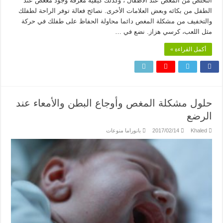
التخلص من المغص عند الاطفال ، وكذلك كيفية معرفة وجود مغغص عند
الطفل من بكائه وبعض العلامات الأخرى. نصائح فعالة توفر الراحة لطفلك
والتخفيف من مشكلة المغص دائما محاولة الحفاظ على طفلك في حركة
مثل اللعب، كرسي هزاز. نضع في …
أكمل القراءة »
حلول مشكلة المغص وأوجاع البطن والأمعاء عند
الرضع
Khaled
2017/02/14
بانوراما منوعات