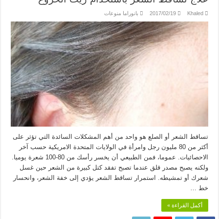
Khaled
2017/02/19
بانوراما منوعات
تساقط الشعر أو الصلع هو واحد من أهم المشكلات السائدة التي تؤثر على
أكثر من 80 مليون رجل وامرأة في الولايات المتحدة الامريكية حسب آخر
الاحصائيات. عموما، فمن الطبيعي أن يخسر رأسك من 80-100 شعرة يوميا.
ولكنه يصبح مصدر قلق عندما تصبح تفقد كتل كبيرة من الشعر حين غسل
شعرك أو تمشيطه. استمرار تساقط الشعر يؤدي إلى خفة الشعر، وانحسار
خط …
أكمل القراءة »