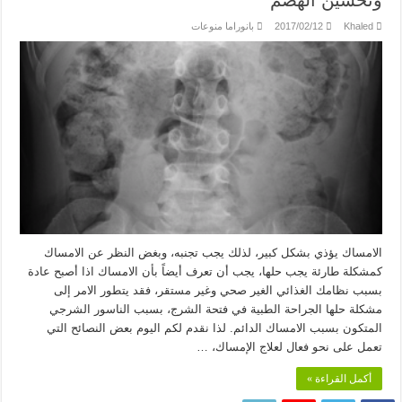
وتحسين الهضم
Khaled
2017/02/12
بانوراما منوعات
الامساك يؤذي بشكل كبير، لذلك يجب تجنبه، وبغض النظر عن الامساك
كمشكلة طارئة يجب حلها، يجب أن تعرف أيضاً بأن الامساك اذا أصبح عادة
بسبب نظامك الغذائي الغير صحي وغير مستقر، فقد يتطور الامر إلى
مشكلة حلها الجراحة الطبية في فتحة الشرج، بسبب الناسور الشرجي
المتكون بسبب الامساك الدائم. لذا نقدم لكم اليوم بعض النصائح التي
تعمل على نحو فعال لعلاج الإمساك، …
أكمل القراءة »