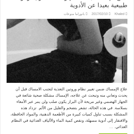
طبيعية بعيدا عن الأدوية
Khaled
2017/02/10
بانوراما منوعات
علاج الإمساك ضمن تغيير نظام وروتين التغذية لتجنب الامساك قبل أن
يحدث وتعاني منه وتبحث عن علاجه، الإمساك مشكلة صحية شائعة في
الجهاز الهضمي وغير مريحة لأن البراز يكون صلب ولن يمر عبر الأمعاء
بسلاسة. في هذه الحالة، تشعر بتضخم والقليل من الألم. تزداد هذه
المشكلة بسبب تناول كميات كبيرة من الأطعمة الدهنية، والمواد الحافظة،
والافتقار إلى أدوية مسهلة، ونقص كمية الماء والألياف الغذائية في النظام
الغذائي. …