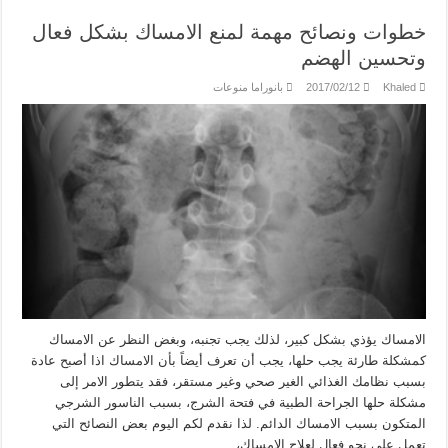
خطوات ونصائح مهمة لمنع الامساك بشكل فعال
وتحسين الهضم
Khaled
2017/02/12
بانوراما منوعات
الامساك يؤذي بشكل كبير، لذلك يجب تجنبه، وبغض النظر عن الامساك
كمشكلة طارئة يجب حلها، يجب أن تعرف أيضاً بأن الامساك اذا أصبح عادة
بسبب نظامك الغذائي الغير صحي وغير مستقر، فقد يتطور الامر إلى
مشكلة حلها الجراحة الطبية في فتحة الشرج، بسبب الناسور الشرجي
المتكون بسبب الامساك الدائم. لذا نقدم لكم اليوم بعض النصائح التي
تعمل على نحو فعال لعلاج الإمساك، …