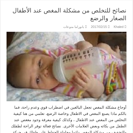
نصائح للتخلص من مشكلة المغص عند الأطفال
الصغار والرضع
Khaled
2017/02/15
بانوراما منوعات
أوجاع مشكلة المغص تجعل البالغين في اضطراب قوي وعدم راحة، فما
بالكم ماذا يصنع المغص في الاطفال وخاصة الرضع، تعلمي من هنا كيفية
التخلص من المغص عند الاطفال ، وكذلك كيفية معرفة وجود مغغص عند
الطفل من بكائه وبعض العلامات الأخرى. نصائح فعالة توفر الراحة لطفلك
والتخفيف من مشكلة المغص دائما محاولة الحفاظ على طفلك في حركة