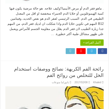
. ماهو فقر الدم أو مرض الأنيميا؟وكيف علاجه. هو حالة مرضية يكون فيها
كمية الهيموغلوبين أو خلايا الدم الحمراء منخفضة او اقل من المعدل
الطبيعي في الدم. السبب الرئيسي لفقر الدم هو نقص الحديد، وفيتامين
B12 المهم في تكوين خلايا الدم.واذا شككت ان لديك فقر الدم، من المهم
جدا زيارة الطبيب لان فقر الدم يقلل من مقاومة الجسم للأمراض ويعمل
علي ظهور مشاكل طبية أكثر خطورة. …
أكمل القراءة »
رائحة الفم الكريهة: نصائح ووصفات استخدام
الخل للتخلص من روائح الفم
Khaled
2017/02/08
بانوراما منوعات