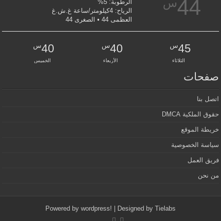
44
س
الرطوبة: 5%
الرياح: 4كيلومتر/ساعة غ.ش.غ
العظمى 44 • الصغرى 44
س
س
س
40
40
45
الثلاثاء
الأربعاء
الخميس
صفحات
اتصل بنا
حقوق الملكية DMCA
خريطة الموقع
سياسة الخصوصية
فريق العمل
من نحن
Powered by
wordpress!
| Designed by
Tielabs