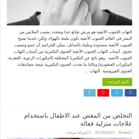
التهاب الجيوب الأنفية هو مرض شائع جدا ومتجدد يصيب الملايين من
البشر في العالم.الجيوب الأنفية تكون مليئة بالهواء، ولكن عندما تصبح
الجيوب الأنفية مسدودة ومليئة بالسائل، يمكن للجراثيم أن تنمو وتسبب
عدوى. أسباب التهاب الجيوب الأنفية العدوى البكتيرية من أسباب التهاب
الجيوب الأنفية . وهو ناتج عن البكتيريا المختلفة (المكورات الرئوية، العقدية،
المكورات العنقودية).وغالبا ما تحدث العدوى البكتيرية نتيجة مضاعفات
العدوى الفيروسية. التهاب …
أكمل القراءة »
التخلص من المغص عند الاطفال باستخدام
علاجات منزلية فعالة
Khaled
2017/02/13
بانوراما منوعات