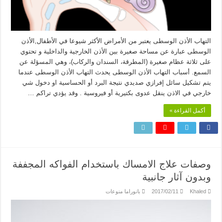
التهاب الأذن الوسطى يعتبر من الأمراض الأكثر شيوعا في الأطفال,الأذن
الوسطى عبارة عن مساحة صغيرة بين الأذن الخارجية والداخلية و تحتوي
على ثلاثة عظام صغيرة (المطرقة، السندان والركاب)، وهي المسؤلة عن
السمع. أسباب التهاب الأذن الوسطى يحدث التهاب الأذن الوسطى عندما
يتم تشكيل سائل إفرازي صديدي نتيجة البرد أو الحساسية او دخول شي
خارجي في الاذن ينقل عدوى بكتيرية أو فيروسية . وقد يؤدي تراكم …
أكمل القراءة »
وصفات علاج الامساك باستخدام الفواكه المجففة
وبدون آثار جانبية
Khaled
2017/02/11
بانوراما منوعات